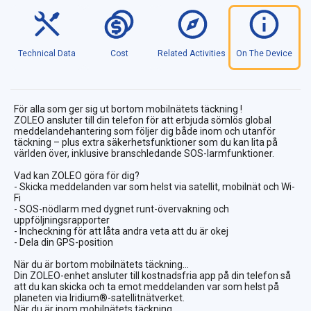
Technical Data
Cost
Related Activities
On The Device
För alla som ger sig ut bortom mobilnätets täckning !
ZOLEO ansluter till din telefon för att erbjuda sömlös global
meddelandehantering som följer dig både inom och utanför
täckning – plus extra säkerhetsfunktioner som du kan lita på
världen över, inklusive branschledande SOS-larmfunktioner.
Vad kan ZOLEO göra för dig?
- Skicka meddelanden var som helst via satellit, mobilnät och Wi-
Fi
- SOS-nödlarm med dygnet runt-övervakning och
uppföljningsrapporter
- Incheckning för att låta andra veta att du är okej
- Dela din GPS-position
När du är bortom mobilnätets täckning...
Din ZOLEO-enhet ansluter till kostnadsfria app på din telefon så
att du kan skicka och ta emot meddelanden var som helst på
planeten via Iridium®-satellitnätverket.
När du är inom mobilnätets täckning...