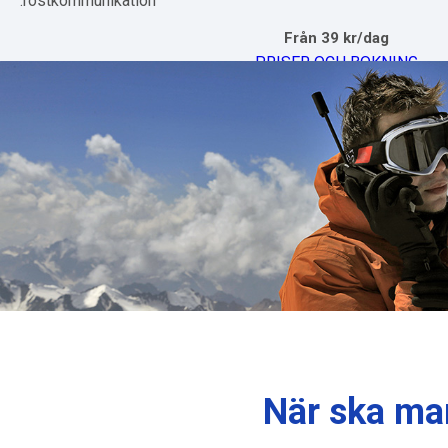
röstkommunikation.
Från 39 kr/dag
PRISER OCH BOKNING
När ska man