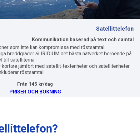
Satellittelefon
Kommunikation baserad på
text och samtal.
personer som inte kan kompromissa med röstsamtal.
iga breddgrader är IRIDIUM det bästa nätverket beroende på
till satelliterna.
er kortare jämfört med satellit-textenheter och satellitenheter
nkluderar röstsamtal.
Från 145 kr/dag
PRISER OCH BOKNING
llittelefon?