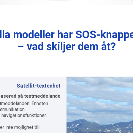
lla modeller har SOS-knapp
– vad skiljer dem åt?
Satellit-textenhet
aserad på textmeddelande
textmeddelanden. Enheten
mmunikation.
 navigationsfunktioner,
r inte möjlighet till