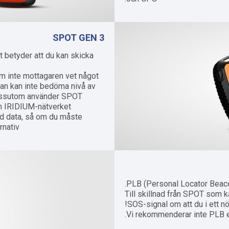
SPOT GEN 3
t betyder att du kan skicka
om inte mottagaren vet något
rkan kan inte bedöma nivå av
Dessutom använder SPOT
än IRIDIUM-nätverket.
d data, så om du måste
ativ..
PLB (Personal Locator Beaco
Till skillnad från SPOT som k
SOS-signal om att du i ett n
Vi rekommenderar inte PLB e