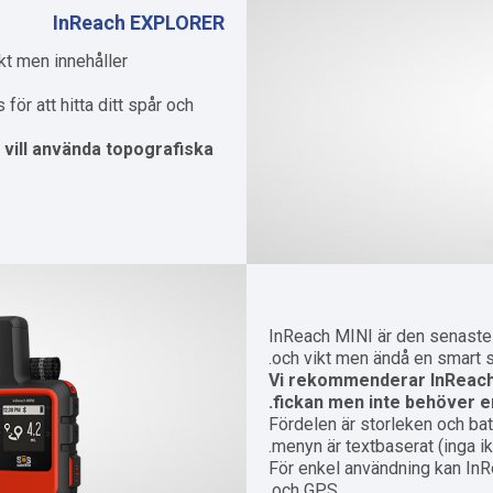
InReach EXPLORER
kt men innehåller
r att hitta ditt spår och
ill använda topografiska
InReach MINI är den senaste 
och vikt men ändå en smart sa
Vi rekommenderar InReach M
fickan men inte behöver en
Fördelen är storleken och batt
menyn är textbaserat (inga ik
För enkel användning kan In
och GPS.