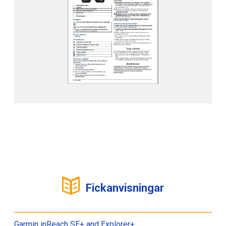
Fickanvisningar
Garmin inReach SE+ and Explorer+