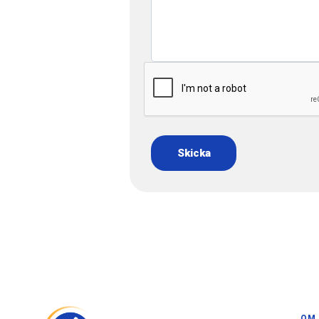
Skicka
OM 