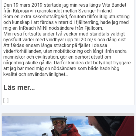
Den 19 mars 2019 startade jag min resa längs Vita Bandet
från Kilpisjärvi i gränslandet mellan Sverige-Finland.
Som en extra säkerhetsåtgärd, förutom tillförlitlig utrustning
och kunskap i att färdas vintertid i fjällterräng, hade jag med
mig en InReach MINI nödsändare från Fjällcom.
Min resa fortsatte under två veckor med stundtals väldigt
nyckfullt väder med vindbyar upp till 20 m/s och dålig sikt.
Att färdas ensam långa sträckor på fjället i dessa
väderförhållanden, utan mobiltäckning och långt ifrån andra
människor och civilisation, gör en oerhört utsatt om
någonting skulle gå illa. Därför kändes det betydligt tryggare
att jag bar med mig en nödsändare som både hade hög
kvalité och användarvänlighet...
Läs mer…
[...]