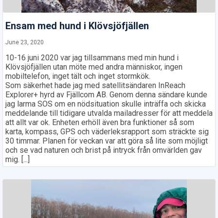
Ensam med hund i Klövsjöfjällen
June 23, 2020
10-16 juni 2020 var jag tillsammans med min hund i
Klövsjöfjällen utan möte med andra människor, ingen
mobiltelefon, inget tält och inget stormkök.
Som säkerhet hade jag med satellitsändaren InReach
Explorer+ hyrd av Fjällcom AB. Genom denna sändare kunde
jag larma SOS om en nödsituation skulle inträffa och skicka
meddelande till tidigare utvalda mailadresser för att meddela
att allt var ok. Enheten erhöll även bra funktioner så som
karta, kompass, GPS och väderleksrapport som sträckte sig
30 timmar. Planen för veckan var att göra så lite som möjligt
och se vad naturen och brist på intryck från omvärlden gav
mig. [...]