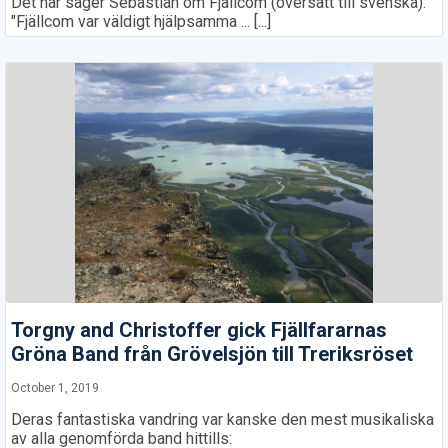
Det här säger Sebastian om Fjällcom (översatt till svenska):
"Fjällcom var väldigt hjälpsamma ... [...]
Torgny and Christoffer gick Fjällfararnas
Gröna Band från Grövelsjön till Treriksröset
October 1, 2019
Deras fantastiska vandring var kanske den mest musikaliska
av alla genomförda band hittills: