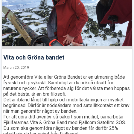
Vita och Gröna bandet
March 20, 2019
Att genomföra Vita eller Gröna Bandet är en utmaning både
fysiskt och psykiskt. Samtidigt är du också utsatt för
naturens nycker. Att förbereda sig för det värsta men hoppas
på det bästa, är en bra filosofi.
Det är ibland långt till hjälp och mobiltäckningen är mycket
begränsad. Därför är nödsändare med satellitkontakt ett krav
när man genomför något av banden.
För att göra ditt äventyr så säkert som möjligt, samarbetar
Fjällfararnas Vita & Gröna Band med Fjällcom Satellite SOS.
Du som ska genomföra något av banden får därför 25%
rabatt när du hyr enhet från Fjällcom!