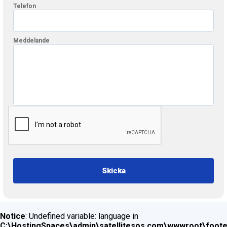
Telefon
Meddelande
Skicka
Notice
: Undefined variable: language in
C:\HostingSpaces\admin\satellitesos.com\wwwroot\foote