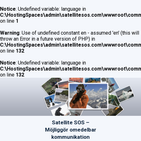
Notice
: Undefined variable: language in
C:\HostingSpaces\admin\satellitesos.com\wwwroot\co
on line
1
Warning
: Use of undefined constant en - assumed 'en' (this will
throw an Error in a future version of PHP) in
C:\HostingSpaces\admin\satellitesos.com\wwwroot\co
on line
132
Notice
: Undefined variable: language in
C:\HostingSpaces\admin\satellitesos.com\wwwroot\co
on line
132
Satellite SOS –
Möjliggör omedelbar
kommunikation